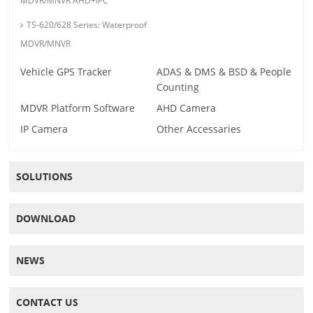
MDVR/MNVR AHD+IPC
TS-620/628 Series: Waterproof
MDVR/MNVR
Vehicle GPS Tracker
ADAS & DMS & BSD & People
Counting
MDVR Platform Software
AHD Camera
IP Camera
Other Accessaries
SOLUTIONS
DOWNLOAD
NEWS
CONTACT US